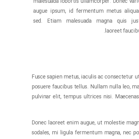
malesuada lobortis ullamcorper. Donec vari
augue ipsum, id fermentum metus aliqu
sed. Etiam malesuada magna quis jus
laoreet faucibu
Fusce sapien metus, iaculis ac consectetur ut,
posuere faucibus tellus. Nullam nulla leo, ma
pulvinar elit, tempus ultrices nisi. Maecena
Donec laoreet enim augue, ut molestie magna
sodales, mi ligula fermentum magna, nec pos