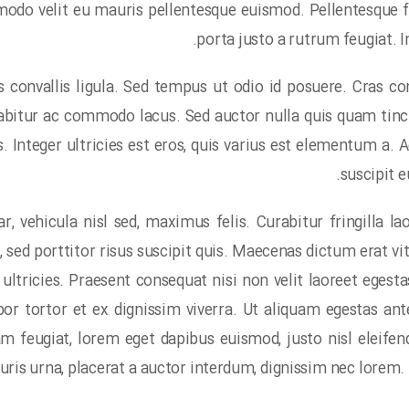
odo velit eu mauris pellentesque euismod. Pellentesque 
porta justo a rutrum feugiat. 
us convallis ligula. Sed tempus ut odio id posuere. Cras 
rabitur ac commodo lacus. Sed auctor nulla quis quam tinci
us. Integer ultricies est eros, quis varius est elementum a
suscipit e
, vehicula nisl sed, maximus felis. Curabitur fringilla 
ed porttitor risus suscipit quis. Maecenas dictum erat v
ultricies. Praesent consequat nisi non velit laoreet egest
or tortor et ex dignissim viverra. Ut aliquam egestas ante,
m feugiat, lorem eget dapibus euismod, justo nisl eleifend
ris urna, placerat a auctor interdum, dignissim nec lorem