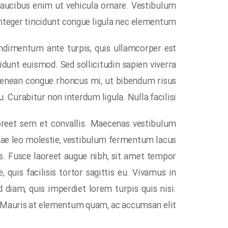
faucibus enim ut vehicula ornare. Vestibulum
Integer tincidunt congue ligula nec elementum.
condimentum ante turpis, quis ullamcorper est
dunt euismod. Sed sollicitudin sapien viverra
. Aenean congue rhoncus mi, ut bibendum risus
u. Curabitur non interdum ligula. Nulla facilisi.
laoreet sem et convallis. Maecenas vestibulum
itae leo molestie, vestibulum fermentum lacus
as. Fusce laoreet augue nibh, sit amet tempor
 quis facilisis tortor sagittis eu. Vivamus in
 diam, quis imperdiet lorem turpis quis nisi.
. Mauris at elementum quam, ac accumsan elit.