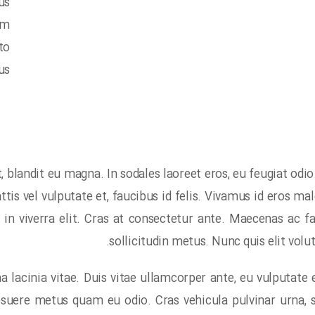
us
am
to
s.
 blandit eu magna. In sodales laoreet eros, eu feugiat odio
ttis vel vulputate et, faucibus id felis. Vivamus id eros ma
s in viverra elit. Cras at consectetur ante. Maecenas ac f
sollicitudin metus. Nunc quis elit volu
 lacinia vitae. Duis vitae ullamcorper ante, eu vulputat
uere metus quam eu odio. Cras vehicula pulvinar urna, s