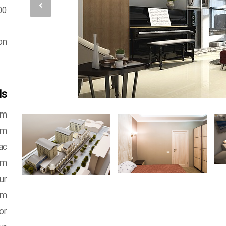
00
on
ls
im
am
ac
um
ur
em
or