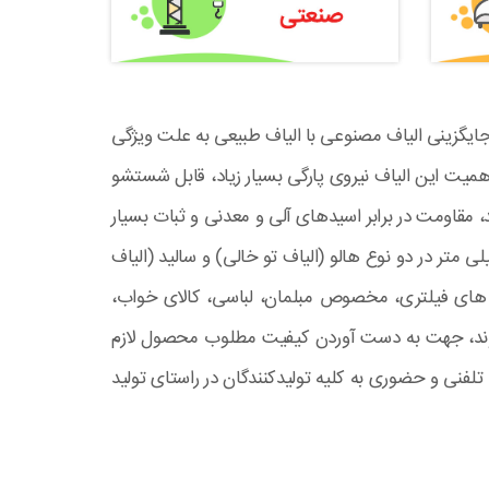
ی جایگزینی الیاف مصنوعی با الیاف طبیعی به علت ویژگی
اهمیت این الیاف نیروی پارگی بسیار زیاد، قابل شستشو
قاومت در برابر اسیدهای آلی و معدنی و ثبات بسیار
 اشاره کرد. این الیاف با ضخامت ۷,۰ ، ۹,۰، ۲,۱، ۴,۱، ۳، ۴ ،۶ ،۷ ، ۱۰ ، ۱۲ ، ۱۵ ،۱۷ ، ۲۰ دنیر با طول برش ۳۲ تا ۱۰۰ میلی متر در دو نوع هالو (الیاف تو خالی) و سالید (الیاف
یه های فیلتری، مخصوص مبلمان، لباسی، کالای خواب،
روند، جهت به دست آوردن کیفیت مطلوب محصول لازم
نی و حضوری به کلیه تولیدکنندگان در راستای تولید