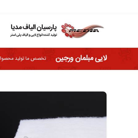
لایی مبلمان ورجین
تخصص ما توليد محصولا