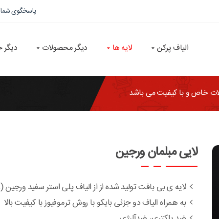
پاسخگوی شما
الیاف پرکن
لایه ها
دیگر محصولات
دیگر 
ت خاص و با كيفيت می باشد
لایی مبلمان ورجین
لایه ی بی بافت تولید شده از از الیاف پلی استر سفید ورجین (و
به همراه الیاف دو جزئی بایکو با روش ترموفیوز با کیفیت بالا
ضد باکتری، ضدآلرژی