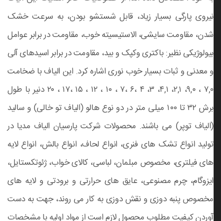
نیروی پارگی بسیار زیاد، قابل شستشو بودن، به سرعت خشک
شدن، مقاومت سایشی، الاستیسیته خوب، مقاومت در برابر عوامل
بیولوژیکی نظیر: باکتری وکپک و بید، مقاومت در برابر اسیدهای آلی
و معدنی و ثبات بسیار خوب نوری اشاره کرد. این الیاف با ضخامت
۷,۰ ، ۹,۰، ۲,۱، ۴,۱، ۳، ۴ ،۶ ،۷ ، ۱۰ ، ۱۲ ، ۱۵ ،۱۷ ، ۲۰ دنیر با طول
برش ۳۲ تا ۱۰۰ میلی متر در دو نوع هالو (الیاف تو خالی) و سالید
(الیاف توپر) می باشند. محصولات شرکت پارسیان الیاف مدیا در
تولید انواع تشک های فنری، انواع لحاف، انواع بالش، انواع لایه
های فیلتری، مخصوص مبلمان، لباسی، کالای خواب، ژئوتکستایل،
ایزوگام، چرم مصنوعی، عایق های حرارتی و برودتی و لایه های
مخصوص پنبه دوزی و نقش دوزی به کار می روند، جهت به دست
آوردن کیفیت مطلوب محصول لازم است از مواد اولیه با مشخصات